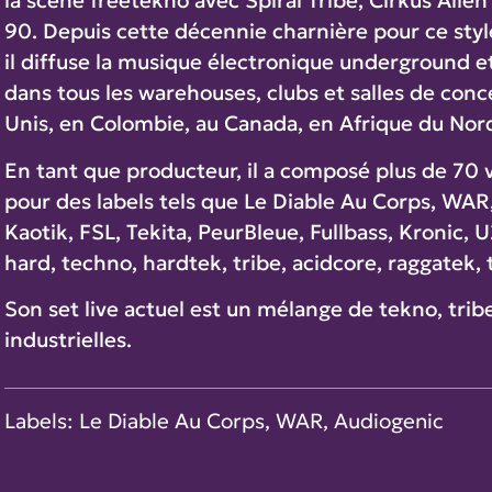
la scène freetekno avec Spiral Tribe, Cirkus Ali
90. Depuis cette décennie charnière pour ce sty
il diffuse la musique électronique underground et
dans tous les warehouses, clubs et salles de conc
Unis, en Colombie, au Canada, en Afrique du Nord 
En tant que producteur, il a composé plus de 70 vi
pour des labels tels que Le Diable Au Corps, WAR, 
Kaotik, FSL, Tekita, PeurBleue, Fullbass, Kronic, 
hard, techno, hardtek, tribe, acidcore, raggatek,
Son set live actuel est un mélange de tekno, trib
industrielles.
Labels: Le Diable Au Corps, WAR, Audiogenic