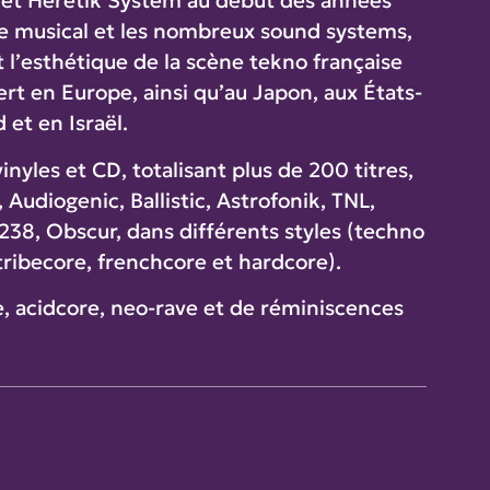
en et Heretik System au début des années
le musical et les nombreux sound systems,
 l’esthétique de la scène tekno française
ert en Europe, ainsi qu’au Japon, aux États-
et en Israël.
nyles et CD, totalisant plus de 200 titres,
Audiogenic, Ballistic, Astrofonik, TNL,
U238, Obscur, dans différents styles (techno
 tribecore, frenchcore et hardcore).
e, acidcore, neo-rave et de réminiscences